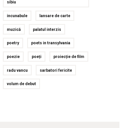
sibiu
incunabule
lansare de carte
muzică
palatul interzis
poetry
poets in transylvania
poezie
poeți
proiecție de film
radu vancu
sarbatori fericite
volum de debut