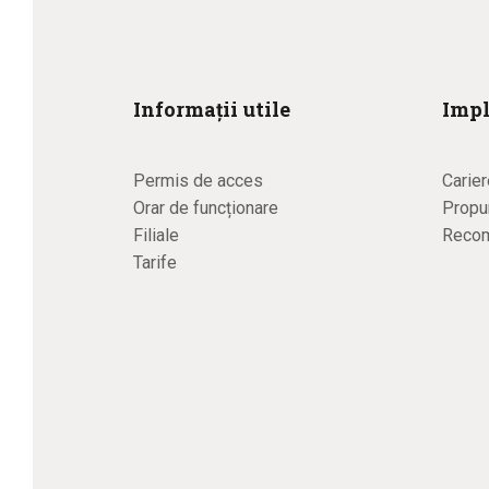
Informații utile
Impl
Permis de acces
Carier
Orar de funcționare
Propun
Filiale
Recom
Tarife