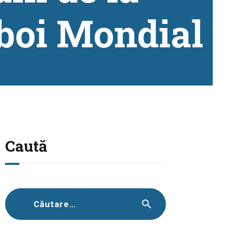
boi Mondial
Caută
Caută
după: