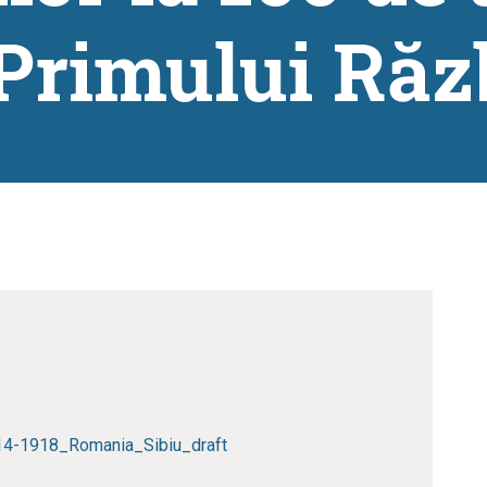
 Primului Răz
14-1918_Romania_Sibiu_draft