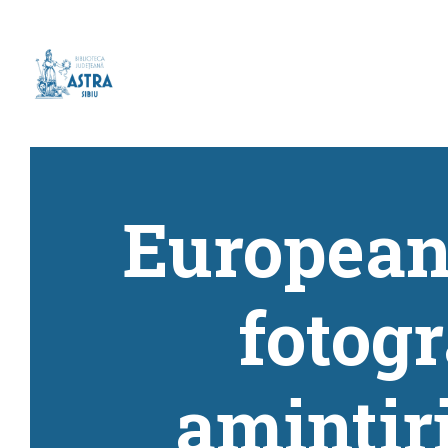
Europeana
fotogra
amintiri