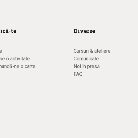
ică-te
Diverse
e
Cursuri & ateliere
e o activitate
Comunicate
andă-ne o carte
Noi în presă
FAQ