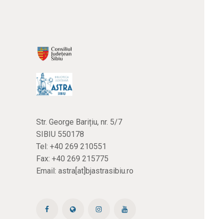
Str. George Barițiu, nr. 5/7
SIBIU 550178
Tel:
+40 269 210551
Fax: +40 269 215775
Email:
astra[at]bjastrasibiu.ro