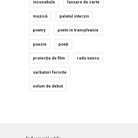
incunabule
lansare de carte
muzică
palatul interzis
poetry
poets in transylvania
poezie
poeți
proiecție de film
radu vancu
sarbatori fericite
volum de debut