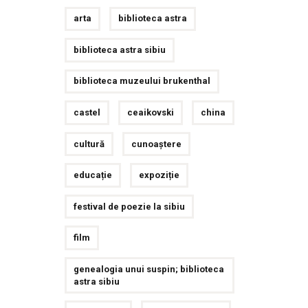
arta
biblioteca astra
biblioteca astra sibiu
biblioteca muzeului brukenthal
castel
ceaikovski
china
cultură
cunoaștere
educație
expoziție
festival de poezie la sibiu
film
genealogia unui suspin; biblioteca
astra sibiu