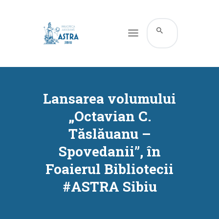
CATALOG ONLINE
DESPRE NOI
Lansarea volumului
RESURSE
„Octavian C.
SERVICII
Tăslăuanu –
INFORMAȚII UTILE
Spovedanii”, în
BLOG
Foaierul Bibliotecii
CONTACT
#ASTRA Sibiu
CONTUL MEU