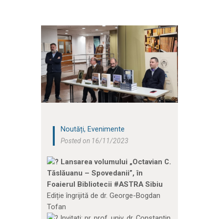
Noutăți
,
Evenimente
Posted on 16/11/2023
Lansarea volumului „Octavian C.
Tăslăuanu – Spovedanii”, în
Foaierul Bibliotecii #ASTRA Sibiu
Ediție îngrijită de dr. George-Bogdan
Tofan
Invitați: pr. prof. univ. dr. Constantin