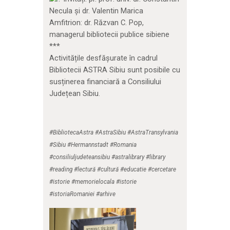
Necula și dr. Valentin Marica
Amfitrion: dr. Răzvan C. Pop,
managerul bibliotecii publice sibiene
***
Activitățile desfășurate în cadrul
Bibliotecii ASTRA Sibiu sunt posibile cu
susținerea financiară a Consiliului
Județean Sibiu.
#BibliotecaAstra #AstraSibiu #AstraTransylvania
#Sibiu #Hermannstadt #Romania
#consiliuljudeteansibiu #astralibrary #library
#reading #lectură #cultură #educatie #cercetare
#istorie #memorielocala #istorie
#istoriaRomaniei #arhive