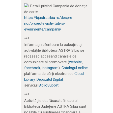
Detalii privind Campania de donație
de carte:
https://bjastrasibiu.ro/despre-
noi/proiecte-activitati-si-
evenimente/campanii/
***
Informații referitoare la colecțiile și
activitățile Bibliotecii ASTRA Sibiu se
regăsesc accesând canalele de
comunicare și promovare (
website
,
facebook
,
instagram
),
Catalogul online
,
platforma de cărți electronice
Cloud
Library
,
Depozitul Digital
,
serviciul
BiblioSuport
.
***
Activitățile desfășurate în cadrul
Bibliotecii Județene ASTRA Sibiu sunt
posibile cu susținerea financiară a