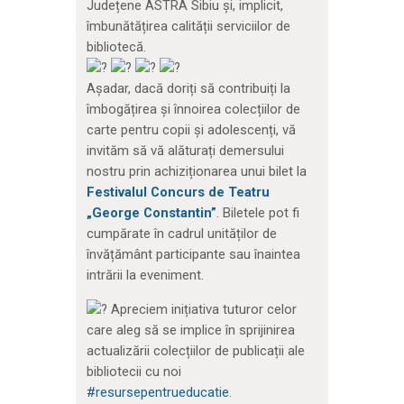
Județene ASTRA Sibiu și, implicit,
îmbunătățirea calității serviciilor de
bibliotecă.
Așadar, dacă doriți să contribuiți la
îmbogățirea și înnoirea colecțiilor de
carte pentru copii și adolescenți, vă
invităm să vă alăturați demersului
nostru prin achiziționarea unui bilet la
Festivalul Concurs de Teatru
„George Constantin”
. Biletele pot fi
cumpărate în cadrul unităților de
învățământ participante sau înaintea
intrării la eveniment.
Apreciem inițiativa tuturor celor
care aleg să se implice în sprijinirea
actualizării colecțiilor de publicații ale
bibliotecii cu noi
#resursepentrueducatie
.