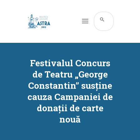
CATALOG ONLINE
DESPRE NOI
Festivalul Concurs
RESURSE
de Teatru „George
SERVICII
Constantin” susține
INFORMAȚII UTILE
cauza Campaniei de
BLOG
donații de carte
CONTACT
nouă
CONTUL MEU