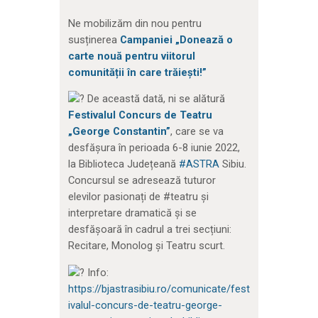
Ne mobilizăm din nou pentru
susținerea
Campaniei „Donează o
carte nouă pentru viitorul
comunității în care trăiești!”
De această dată, ni se alătură
Festivalul Concurs de Teatru
„George Constantin”
, care se va
desfășura în perioada 6-8 iunie 2022,
la Biblioteca Județeană
#ASTRA
Sibiu.
Concursul se adresează tuturor
elevilor pasionați de #teatru și
interpretare dramatică și se
desfășoară în cadrul a trei secțiuni:
Recitare, Monolog și Teatru scurt.
Info:
https://bjastrasibiu.ro/comunicate/fest
ivalul-concurs-de-teatru-george-