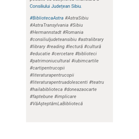
Consiliului Județean Sibiu.
#BibliotecaAstra
#AstraSibiu
#AstraTransylvania #Sibiu
#Hermannstadt #Romania
#consiliuljudeteansibiu #astralibrary
#library #reading #lectură #cultură
#educatie #cercetare #biblioteci
#patrimoniucultural #iubimcartile
#cartipentrucopii
#literaturapentrucopii
#literaturapentruadolescenti #teatru
#hailabiblioteca #doneazaocarte
#faptebune #implicare
#VăAșteptămLaBibliotecă