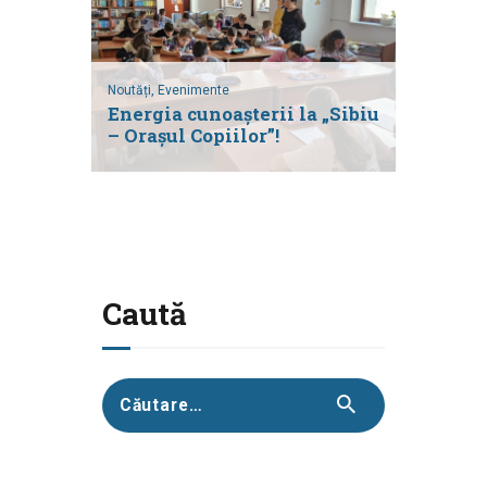
Noutăți,
Evenimente
Energia cunoașterii la „Sibiu
– Orașul Copiilor”!
Caută
Caută
după: