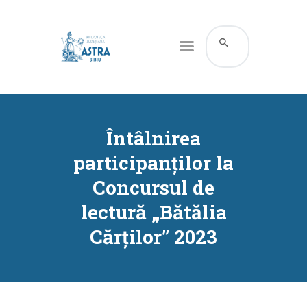
CATALOG ONLINE
DESPRE NOI
Întâlnirea
RESURSE
participanților la
SERVICII
Concursul de
INFORMAȚII UTILE
lectură „Bătălia
BLOG
Cărților” 2023
CONTACT
CONTUL MEU