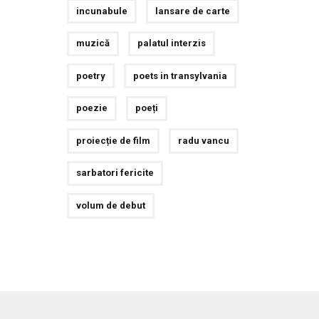
incunabule
lansare de carte
muzică
palatul interzis
poetry
poets in transylvania
poezie
poeți
proiecție de film
radu vancu
sarbatori fericite
volum de debut