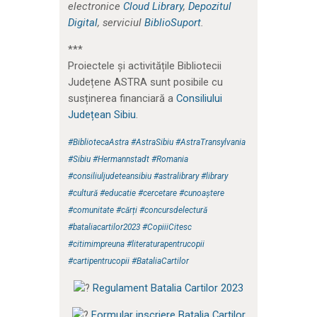
electronice
Cloud Library
,
Depozitul
Digital
, serviciul
BiblioSuport
.
***
Proiectele și activitățile Bibliotecii
Județene ASTRA sunt posibile cu
susținerea financiară a
Consiliului
Județean Sibiu
.
#BibliotecaAstra
#AstraSibiu
#AstraTransylvania
#Sibiu
#Hermannstadt
#Romania
#consiliuljudeteansibiu
#astralibrary
#library
#cultură
#educatie
#cercetare
#cunoaștere
#comunitate
#cărți
#concursdelectură
#bataliacartilor2023
#CopiiiCitesc
#citimimpreuna
#literaturapentrucopii
#cartipentrucopii
#BataliaCartilor
Regulament Batalia Cartilor 2023
Formular inscriere Batalia Cartilor