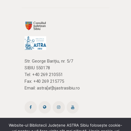
Str. George Barițiu, nr. 5/7
SIBIU 550178
Tel:
+40 269 210551
Fax: +40 269 215775
Email:
astra[at]bjastrasibiu.ro
Website-ul Bibliotecii Județene ASTRA Sibiu folosește cookie-