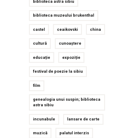
biblioteca astra sibiu
biblioteca muzeului brukenthal
castel
ceaikovski
china
cultură
cunoaștere
educație
expoziție
festival de poezie la sibiu
film
genealogia unui suspin; biblioteca
astra sibiu
incunabule
lansare de carte
muzică
palatul interzis