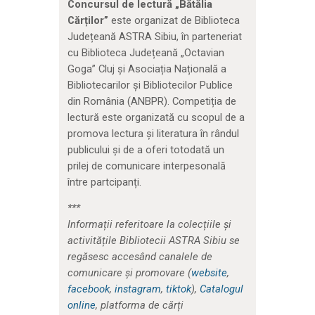
Concursul de lectură „Bătălia
Cărților”
este organizat de Biblioteca
Județeană ASTRA Sibiu, în parteneriat
cu Biblioteca Județeană „Octavian
Goga” Cluj și Asociația Națională a
Bibliotecarilor şi Bibliotecilor Publice
din România (ANBPR). Competiția de
lectură este organizată cu scopul de a
promova lectura și literatura în rândul
publicului și de a oferi totodată un
prilej de comunicare interpesonală
între partcipanți.
***
Informații referitoare la colecțiile și
activitățile Bibliotecii ASTRA Sibiu se
regăsesc accesând canalele de
comunicare și promovare (
website
,
facebook
,
instagram
,
tiktok
),
Catalogul
online
, platforma de cărți