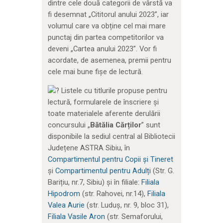
dintre cele două categorii de vârstă va
fi desemnat „Cititorul anului 2023”, iar
volumul care va obține cel mai mare
punctaj din partea competitorilor va
deveni „Cartea anului 2023”. Vor fi
acordate, de asemenea, premii pentru
cele mai bune fișe de lectură.
Listele cu titlurile propuse pentru
lectură, formularele de înscriere și
toate materialele aferente derulării
concursului „
Bătălia Cărților
” sunt
disponibile la sediul central al Bibliotecii
Județene ASTRA Sibiu, în
Compartimentul pentru Copii și Tineret
și
Compartimentul pentru Adulți
(Str. G.
Barițiu, nr.7, Sibiu) şi în filiale:
Filiala
Hipodrom
(str. Rahovei, nr.14),
Filiala
Valea Aurie
(str. Luduș, nr. 9, bloc 31),
Filiala Vasile Aron
(str. Semaforului,