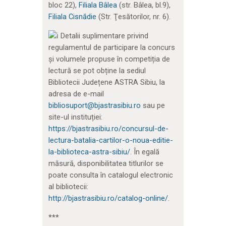
bloc 22),
Filiala Bâlea
(str. Bâlea, bl.9),
Filiala Cisnădie
(Str. Ţesătorilor, nr. 6).
Detalii suplimentare privind
regulamentul de participare la concurs
și volumele propuse în competiția de
lectură se pot obține la sediul
Bibliotecii Județene ASTRA Sibiu, la
adresa de e-mail
bibliosuport@bjastrasibiu.ro
sau pe
site-ul instituției:
https://bjastrasibiu.ro/concursul-de-
lectura-batalia-cartilor-o-noua-editie-
la-biblioteca-astra-sibiu/
. În egală
măsură, disponibilitatea titlurilor se
poate consulta în catalogul electronic
al bibliotecii:
http://bjastrasibiu.ro/catalog-online/
.
***