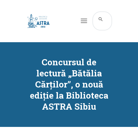
CATALOG ONLINE
DESPRE NOI
Concursul de
RESURSE
lectură „Bătălia
SERVICII
Cărților”, o nouă
INFORMAȚII UTILE
ediție la Biblioteca
BLOG
ASTRA Sibiu
CONTACT
CONTUL MEU