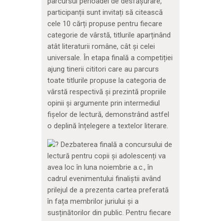
parcursul perioadei de desfășurare,
participanții sunt invitați să citească
cele 10 cărți propuse pentru fiecare
categorie de vârstă, titlurile aparținând
atât literaturii române, cât și celei
universale. În etapa finală a competiției
ajung tinerii cititori care au parcurs
toate titlurile propuse la categoria de
vârstă respectivă şi prezintă propriile
opinii și argumente prin intermediul
fișelor de lectură, demonstrând astfel
o deplină înțelegere a textelor literare.
Dezbaterea finală a concursului de
lectură pentru copii și adolescenți va
avea loc în luna noiembrie a.c., în
cadrul evenimentului finaliștii având
prilejul de a prezenta cartea preferată
în fața membrilor juriului și a
susținătorilor din public. Pentru fiecare