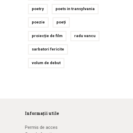
poetry
poets in transylvania
poezie
poeți
proiecție de film
radu vancu
sarbatori fericite
volum de debut
Informații utile
Permis de acces