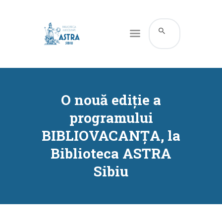
CATALOG ONLINE
DESPRE NOI
O nouă ediție a
RESURSE
programului
SERVICII
BIBLIOVACANȚA, la
INFORMAȚII UTILE
Biblioteca ASTRA
BLOG
Sibiu
CONTACT
CONTUL MEU