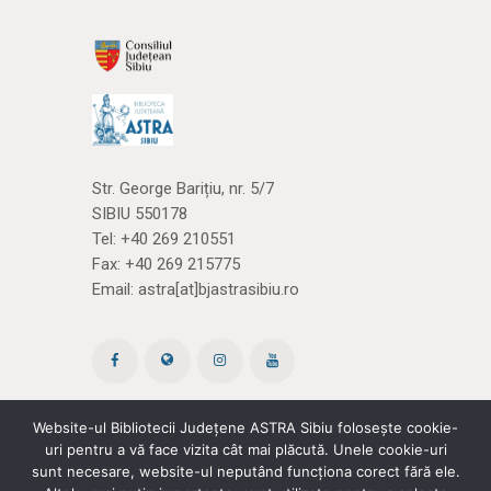
Str. George Barițiu, nr. 5/7
SIBIU 550178
Tel:
+40 269 210551
Fax: +40 269 215775
Email:
astra[at]bjastrasibiu.ro
Website-ul Bibliotecii Județene ASTRA Sibiu folosește cookie-
uri pentru a vă face vizita cât mai plăcută. Unele cookie-uri
Site creat de ROPARDO
(și noi
cărțile)
sunt necesare, website-ul neputând funcționa corect fără ele.