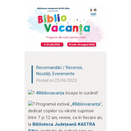
Recomandări / Recenzii
,
Noutăți
,
Evenimente
Posted on 22/06/2023
#Bibliovacanța
începe în curând!
Programul estival „
#Bibliovacanța
”,
dedicat copiilor cu vârste cuprinse
între 7 și 12 ani, revine, ca în fiecare an,
la
Biblioteca Județeană #ASTRA
Sibiu
, instituție de cultură care se