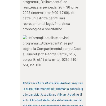
programul „Bibliovacanța” se
realizează în perioada 26 – 30 iunie
2023 (interval orar 9:00-17:00), de
către unul dintre părinți sau
reprezentantul legal, în ordinea
cronologică a solicitărilor.
Informații detaliate privind
programul „Bibliovacanța” se pot
obține la Compartimentul pentru Copii
și Tineret (Str. George Barițiu, nr. 7,
corpul B, et.1) și la nr. tel. 0269 210
551, int. 108.
#BibliotecaAstra
#AstraSibiu
#AstraTransylvan
ia
#Sibiu
#Hermannstadt
#Romania
#consiliulj
udeteansibiu
#astralibrary
#library
#reading
#l
ectură
#cultură
#educatie
#ateliere
#comunic