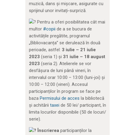
muzică, dans și mișcare, asigurate cu
sprijinul unor invitați-surpriză.
Pentru a oferi posibilitatea cât mai
multor
#copii
de a se bucura de
activitățile pregătite, programul
„Bibliovacanța” se derulează în două
perioade, astfel:
3 iulie – 21 iulie
2023
(seria 1) și
31 iulie – 18 august
2023
(seria 2). Atelierele se vor
desfășura de luni până vineri, în
intervalul orar 10:00 – 13:00 (luni-joi) și
10:00 – 12:00 (vineri). Accesul
participanților în program se face pe
baza
Permisului de acces
la bibliotecă
și achitării
taxei
de 50 lei/ participant, în
limita locurilor disponibile (50 de locuri/
serie).
Înscrierea
participanților la