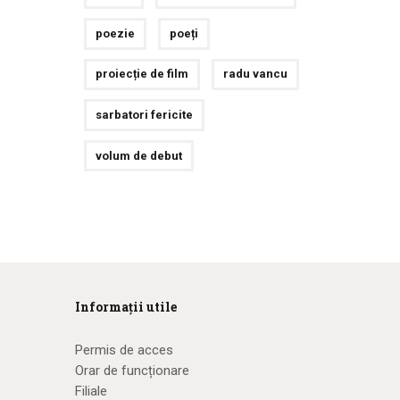
poezie
poeți
proiecție de film
radu vancu
sarbatori fericite
volum de debut
Informații utile
Permis de acces
Orar de funcționare
Filiale