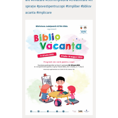
are
#invatare
#citimimpreuna
#creativitate
#in
spirație
#povestipentrucopii
#timpliber
#bibliov
acanta
#implicare