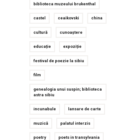
biblioteca muzeului brukenthal
castel
ceaikovski
china
cultură
cunoaștere
educație
expoziție
festival de poezie la sibiu
film
genealogia unui suspin; biblioteca
astra sibiu
incunabule
lansare de carte
muzică
palatul interzis
poetry
poets in transylvania