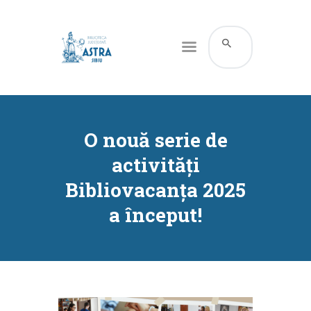
CATALOG ONLINE
DESPRE NOI
O nouă serie de
RESURSE
activități
SERVICII
Bibliovacanța 2025
INFORMAȚII UTILE
a început!
BLOG
CONTACT
CONTUL MEU