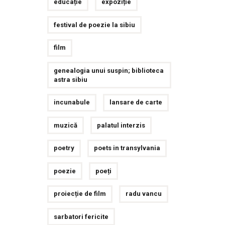
educație
expoziție
festival de poezie la sibiu
film
genealogia unui suspin; biblioteca
astra sibiu
incunabule
lansare de carte
muzică
palatul interzis
poetry
poets in transylvania
poezie
poeți
proiecție de film
radu vancu
sarbatori fericite