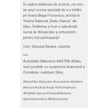
În cadrul atelierului de actorie, cei mici
au avut ocazia specială de a o întâlni
pe Ioana Blaga Frunzescu, actriță la
Teatrul Național „Radu Stanca” din
Sibiu. Întâlnirea a fost o adevărată
sursă de #inspirație și entuziasm
pentru toți participanții!
foto: Danusia Reulea, voluntar
***
Activitățile Bibliotecii #ASTRA #Sibiu
sunt posibile cu susținerea financiară a
Consiliului Județean Sibiu.
#AstraSibiu #educatie #cunoastere #ateliere
#lectură #cultură #copii #citimimpreuna
#timpliber #jocuri #VaraLaBibliotecă
#activitaticreative #Bibliovacanta