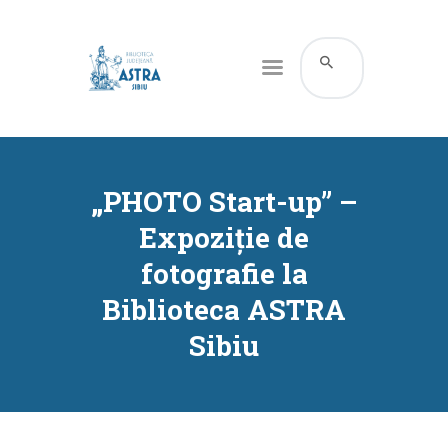
CATALOG ONLINE
DESPRE NOI
„PHOTO Start-up” –
RESURSE
Expoziție de
SERVICII
fotografie la
INFORMAȚII UTILE
Biblioteca ASTRA
BLOG
Sibiu
CONTACT
CONTUL MEU