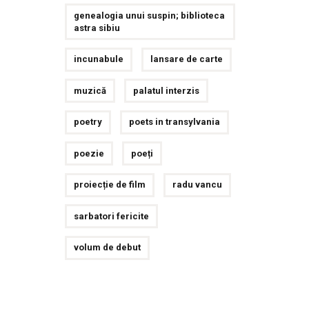
genealogia unui suspin; biblioteca
astra sibiu
incunabule
lansare de carte
muzică
palatul interzis
poetry
poets in transylvania
poezie
poeți
proiecție de film
radu vancu
sarbatori fericite
volum de debut