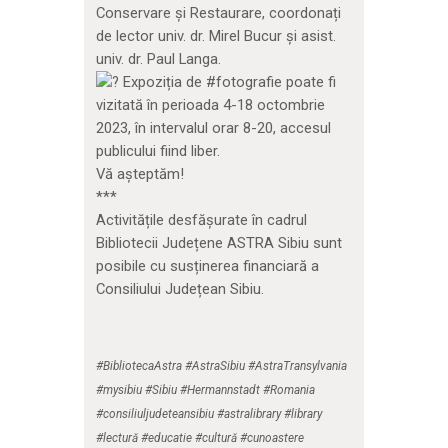
Conservare și Restaurare, coordonați
de lector univ. dr. Mirel Bucur și asist.
univ. dr. Paul Langa.
Expoziția de #fotografie poate fi
vizitată în perioada 4-18 octombrie
2023, în intervalul orar 8-20, accesul
publicului fiind liber.
Vă așteptăm!
***
Activitățile desfășurate în cadrul
Bibliotecii Județene ASTRA Sibiu sunt
posibile cu susținerea financiară a
Consiliului Județean Sibiu.
#BibliotecaAstra #AstraSibiu #AstraTransylvania
#mysibiu #Sibiu #Hermannstadt #Romania
#consiliuljudeteansibiu #astralibrary #library
#lectură #educatie #cultură #cunoastere