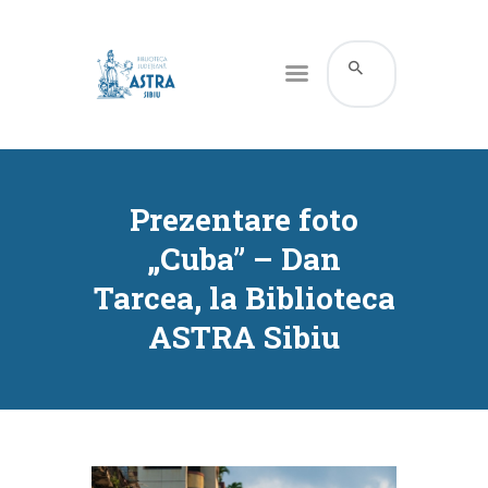
CATALOG ONLINE
DESPRE NOI
Prezentare foto
RESURSE
„Cuba” – Dan
SERVICII
Tarcea, la Biblioteca
INFORMAȚII UTILE
ASTRA Sibiu
BLOG
CONTACT
CONTUL MEU