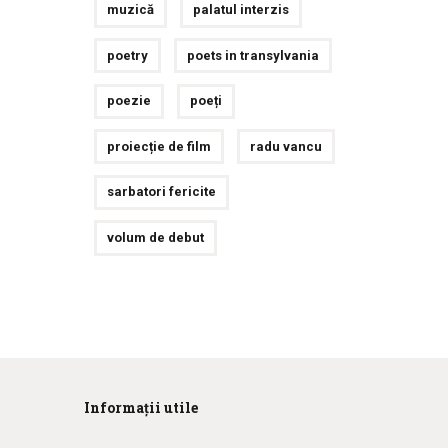
muzică
palatul interzis
poetry
poets in transylvania
poezie
poeți
proiecție de film
radu vancu
sarbatori fericite
volum de debut
Informații utile