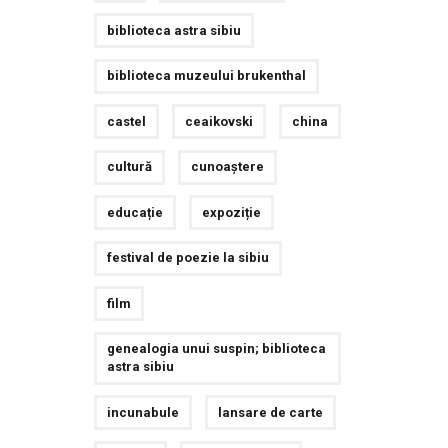
biblioteca astra sibiu
biblioteca muzeului brukenthal
castel
ceaikovski
china
cultură
cunoaștere
educație
expoziție
festival de poezie la sibiu
film
genealogia unui suspin; biblioteca
astra sibiu
incunabule
lansare de carte