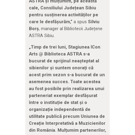
ASTRA
ș
i mul
ț
umim, pe această
cale,
Consiliului Jude
ț
ean Sibiu
pentru sus
ț
inerea activită
ț
ilor pe
care le
desfă
ș
urăm,”
a spus
Silviu
Bor
ș
, manager al Bibliotecii Județene
ASTRA Sibiu.
„Timp de trei luni, Stagiunea ICon
Arts @ Biblioteca ASTRA s-a
bucurat de sprijinul nea
ș
teptat al
sibienilor
ș
i suntem onora
ț
i că
acest prim sezon s-a bucurat de
un
asemenea succes. Toate acestea
au fost posibile prin realizarea unui
parteneriat exemplar desfă
ș
urat
între o institu
ț
ie de stat
ș
i o
organiza
ț
ie
independentă de
utilitate publică precum Uniunea de
Crea
ț
ie Interpretativă a
Muzicienilor
din România. Mul
ț
umim partenerilor,