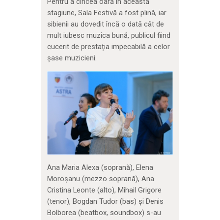
Pentru a cincea oară în această
stagiune, Sala Festivă a fost plină, iar
sibienii au dovedit încă o dată cât de
mult iubesc muzica bună, publicul fiind
cucerit de prestația impecabilă a celor
șase muzicieni.
Ana Maria Alexa (soprană), Elena
Moroșanu (mezzo soprană), Ana
Cristina Leonte (alto), Mihail Grigore
(tenor), Bogdan Tudor (bas) și Denis
Bolborea (beatbox, soundbox) s-au