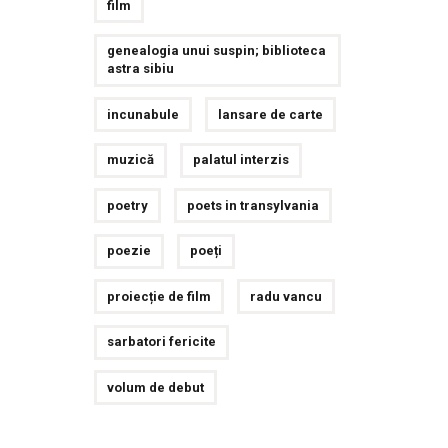
film
genealogia unui suspin; biblioteca
astra sibiu
incunabule
lansare de carte
muzică
palatul interzis
poetry
poets in transylvania
poezie
poeți
proiecție de film
radu vancu
sarbatori fericite
volum de debut