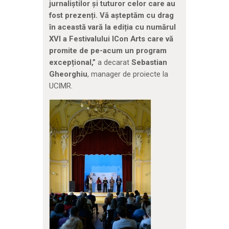
jurnali
ș
tilor
ș
i tuturor celor
care au
fost prezen
ț
i. Vă a
ș
teptăm cu drag
în această vară la edi
ț
ia cu numărul
XVI a Festivalului ICon Arts care vă
promite de pe-acum un program
excep
ț
ional,”
a decarat
Sebastian
Gheorghiu
, manager de proiecte la
UCIMR.