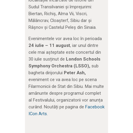
localitățile încărcate de istorie din
Sudul Transilvaniei și împrejurimi:
Biertan, Richiș, Alma Vii, Viscri,
Mălâncrav, Cloașterf, Sibiu dar și
Râșnov și Castelul Peleș din Sinaia.
Evenimentele vor avea loc în perioada
24 iulie – 11 august
, iar unul dintre
cele mai așteptate este concertul din
30 iulie susținut de
London Schools
Symphony Orchestra (LSSO),
sub
bagheta dirijorului
Peter Ash,
eveniment ce va avea loc pe scena
Filarmonicii de Stat din Sibiu. Mai multe
amănunte despre programul complet
al Festivalului, organizatorii vor anunța
curând. Noutăți pe pagina de
Facebook
ICon Arts.