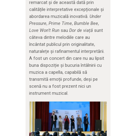
remarcat și de această dată prin
calitățile interpretative excepționale și
abordarea muzicală inovativă.
Under
Pressure
,
Prime Time
,
Bumble Bee
,
Love Won’t Run
sau
Dor de via
ț
ă
sunt
câteva dintre melodiile care au
încântat publicul prin originalitate,
naturalețe și rafinamentul interpretării.
A fost un concert din care nu au lipsit
buna dispoziție și bucuria întâlnirii cu
muzica a capella, capabilă să
transmită emoții profunde, deși pe
scenă nu a fost prezent nici un
instrument muzical.