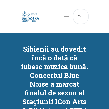
CATALOG ONLINE
DESPRE NOI
Sibienii au dovedit
RESURSE
încă o dată că
SERVICII
iubesc muzica bună.
INFORMAȚII UTILE
Concertul Blue
BLOG
Noise a marcat
CONTACT
finalul de sezon al
CONTUL MEU
Stagiunii ICon Arts