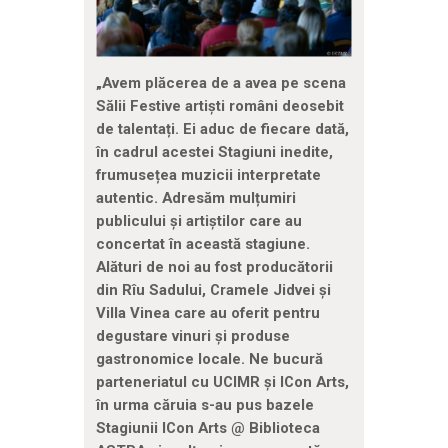
„Avem plăcerea de a avea pe scena
Sălii Festive arti
ș
ti români deosebit
de talenta
ț
i. Ei aduc de
fiecare dată,
în cadrul acestei Stagiuni inedite,
frumuse
ț
ea muzicii
interpretate
autentic. Adresăm mul
ț
umiri
publicului
ș
i arti
ș
tilor care au
concertat în această stagiune.
Alături de noi au fost producătorii
din Rîu Sadului, Cramele Jidvei
ș
i
Villa Vinea care au oferit pentru
degustare vinuri
ș
i produse
gastronomice locale. Ne bucură
parteneriatul cu UCIMR
ș
i ICon Arts,
în urma căruia s-au pus bazele
Stagiunii ICon Arts @ Biblioteca