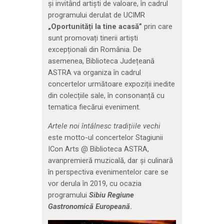
și invitând artiști de valoare, în cadrul
programului derulat de UCIMR
„Oportunită
ț
i
la tine acasă”
prin care
sunt promovați tinerii artiști
excepționali din România. De
asemenea, Biblioteca Județeană
ASTRA va organiza în cadrul
concertelor următoare expoziții inedite
din colecțiile sale, în consonanță cu
tematica fiecărui eveniment.
Artele noi întâlnesc tradi
ț
iile
vechi
este motto-ul concertelor Stagiunii
ICon Arts @ Biblioteca ASTRA,
avanpremieră muzicală, dar și culinară
în perspectiva evenimentelor care se
vor derula în 2019, cu ocazia
programului
Sibiu Regiune
Gastronomică Europeană
.