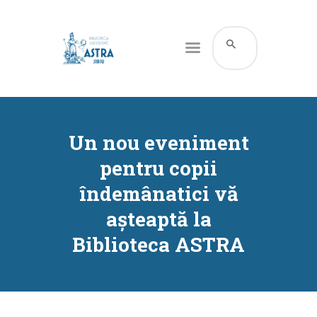
CATALOG ONLINE
DESPRE NOI
Un nou eveniment
RESURSE
pentru copii
SERVICII
îndemânatici vă
INFORMAȚII UTILE
așteaptă la
BLOG
Biblioteca ASTRA
CONTACT
CONTUL MEU