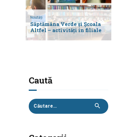
Noutăți
Săptămâna Verde și Școala
Altfel – activități in filiale
Caută
Caută
după: