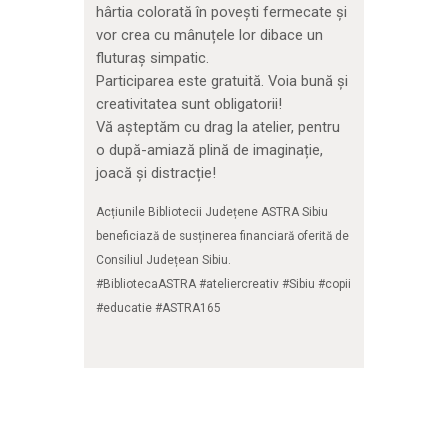
hârtia colorată în povești fermecate și
vor crea cu mânuțele lor dibace un
fluturaș simpatic.
Participarea este gratuită. Voia bună și
creativitatea sunt obligatorii!
Vă așteptăm cu drag la atelier, pentru
o după-amiază plină de imaginație,
joacă și distracție!
Acțiunile Bibliotecii Județene ASTRA Sibiu
beneficiază de susținerea financiară oferită de
Consiliul Județean Sibiu.
#BibliotecaASTRA #ateliercreativ #Sibiu #copii
#educatie #ASTRA165