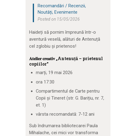
Recomandări / Recenzii
,
Noutăți
,
Evenimente
Posted on 15/05/2026
Haideți să pornim împreună într-o
aventură veselă, alături de Antenuță
cel zglobiu și prietenos!
𝐀𝐭𝐞𝐥𝐢𝐞𝐫 𝐜𝐫𝐞𝐚𝐭𝐢𝐯 „Antenuță – prietenul
copiilor”
marți, 19 mai 2026
ora 17:30
Compartimentul de Carte pentru
Copii și Tineret (str. G. Barițiu, nr. 7,
et. 1)
vârsta recomandată: 7-12 ani
Sub îndrumarea bibliotecarei Paula
Mihalache, cei mici vor transforma