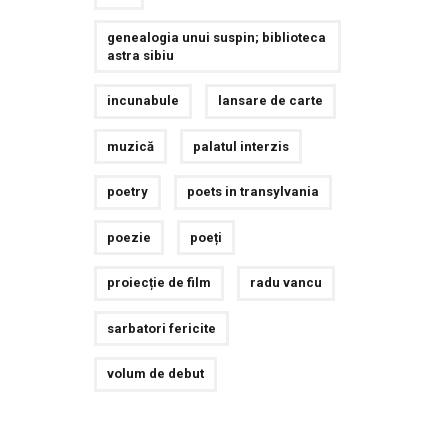
genealogia unui suspin; biblioteca
astra sibiu
incunabule
lansare de carte
muzică
palatul interzis
poetry
poets in transylvania
poezie
poeți
proiecție de film
radu vancu
sarbatori fericite
volum de debut