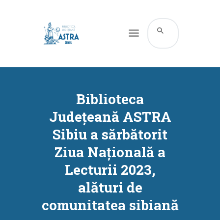
CATALOG ONLINE
DESPRE NOI
Biblioteca
RESURSE
Județeană ASTRA
SERVICII
Sibiu a sărbătorit
INFORMAȚII UTILE
Ziua Națională a
BLOG
Lecturii 2023,
CONTACT
alături de
CONTUL MEU
comunitatea sibiană