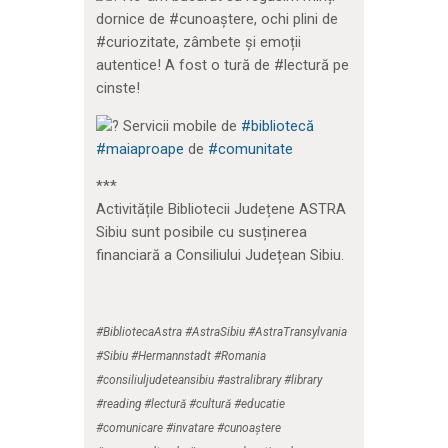
dornice de #cunoaștere, ochi plini de
#curiozitate, zâmbete și emoții
autentice! A fost o tură de #lectură pe
cinste!
Servicii mobile de
#bibliotecă
#maiaproape
de
#comunitate
***
Activitățile Bibliotecii Județene ASTRA
Sibiu sunt posibile cu susținerea
financiară a Consiliului Județean Sibiu.
#BibliotecaAstra #AstraSibiu #AstraTransylvania
#Sibiu #Hermannstadt #Romania
#consiliuljudeteansibiu #astralibrary #library
#reading #lectură #cultură #educatie
#comunicare #invatare #cunoaștere