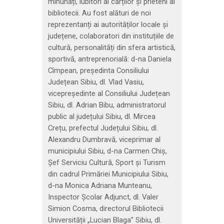
minunați, iubitori ai cărților și prieteni ai
bibliotecii. Au fost alături de noi
reprezentanți ai autorităților locale și
județene, colaboratori din instituțiile de
cultură, personalități din sfera artistică,
sportivă, antreprenorială: d-na Daniela
Cîmpean, președinta Consiliului
Județean Sibiu, dl. Vlad Vasiu,
vicepreședinte al Consiliului Județean
Sibiu, dl. Adrian Bibu, administratorul
public al județului Sibiu, dl. Mircea
Crețu, prefectul Județului Sibiu, dl.
Alexandru Dumbravă, viceprimar al
municipiului Sibiu, d-na Carmen Chiș,
Şef Serviciu Cultură, Sport și Turism
din cadrul Primăriei Municipiului Sibiu,
d-na Monica Adriana Munteanu,
Inspector Școlar Adjunct, dl. Valer
Simion Cosma, directorul Bibliotecii
Universității „Lucian Blaga” Sibiu, dl.