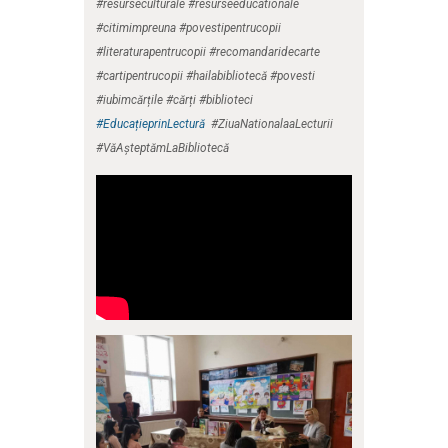
#resurseculturale #resurseeducationale
#citimimpreuna #povestipentrucopii
#literaturapentrucopii #recomandaridecarte
#cartipentrucopii #hailabibliotecă #povesti
#iubimcărțile #cărți #biblioteci
#EducațieprinLectură
#ZiuaNationalaaLecturii
#VăAșteptămLaBibliotecă