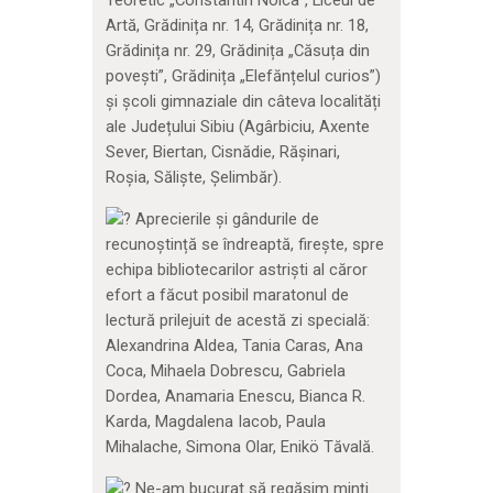
Teoretic „Constantin Noica”, Liceul de
Artă, Grădinița nr. 14, Grădinița nr. 18,
Grădinița nr. 29, Grădinița „Căsuța din
povești”, Grădinița „Elefănțelul curios”)
și școli gimnaziale din câteva localități
ale Județului Sibiu (Agârbiciu, Axente
Sever, Biertan, Cisnădie, Rășinari,
Roșia, Săliște, Șelimbăr).
Aprecierile și gândurile de
recunoștință se îndreaptă, firește, spre
echipa bibliotecarilor astriști al căror
efort a făcut posibil maratonul de
lectură prilejuit de acestă zi specială:
Alexandrina Aldea, Tania Caras, Ana
Coca, Mihaela Dobrescu, Gabriela
Dordea, Anamaria Enescu, Bianca R.
Karda, Magdalena Iacob, Paula
Mihalache, Simona Olar, Enikö Tăvală.
Ne-am bucurat să regăsim minți