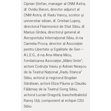
Ciprian Ștefan, manager al CNM Astra,
dl. Ovidiu Baron, director adjunct al
CNM Astra, dl. Radu Vancu, scriitor și
universitar sibian, dl. Cristian Lupeș,
directorul Filarmonicii de Stat Sibiu, dl.
Marius Gîrdea, directorul general al
Aeroportului Internațional Sibiu, d-na
Camelia Proca, director al Asociației
pentru Libertate și Egalitate de Gen –
A.L.E.G., d-na Ana-Maria Micu,
fondatoarea Asociației „Mâini Unite”,
actorii Codruța Vasiu și Adrian Neașcu
de la Teatrul Național „Radu Stanca”
Sibiu, actorul și regizorul Bogdan
Sărătean, actorii Eliza Păuna și Claudiu
Fălămaș de la Teatrul Gong Sibiu,
actorul Lucian Dragotă, baschetbalistul
Rareș Uță, component al echipei CSU
Sibiu.