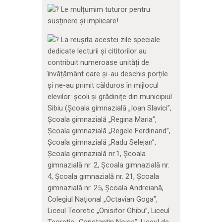
Le mulțumim tuturor pentru
susținere și implicare!
La reușita acestei zile speciale
dedicate lecturii și cititorilor au
contribuit numeroase unități de
învățământ care și-au deschis porțile
și ne-au primit călduros în mijlocul
elevilor: școli și grădinițe din municipiul
Sibiu (Școala gimnazială „Ioan Slavici”,
Școala gimnazială „Regina Maria”,
Școala gimnazială „Regele Ferdinand”,
Școala gimnazială „Radu Selejan”,
Școala gimnazială nr.1, Școala
gimnazială nr. 2, Școala gimnazială nr.
4, Școala gimnazială nr. 21, Școala
gimnazială nr. 25, Școala Andreiană,
Colegiul Național „Octavian Goga”,
Liceul Teoretic „Onisifor Ghibu”, Liceul