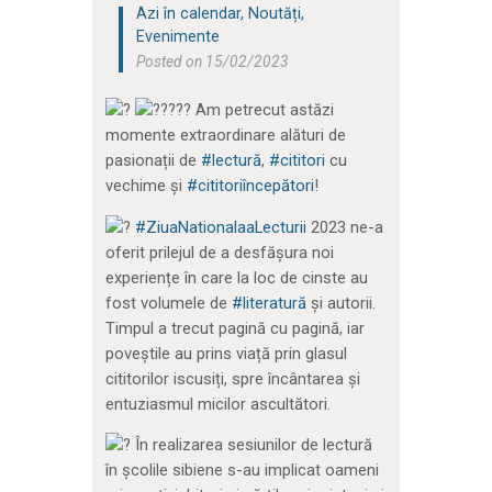
Azi în calendar
,
Noutăți
,
Evenimente
Posted on 15/02/2023
Am petrecut astăzi
momente extraordinare alături de
pasionații de
#lectură
,
#cititori
cu
vechime și
#cititoriîncepători
!
#ZiuaNationalaaLecturii
2023 ne-a
oferit prilejul de a desfășura noi
experiențe în care la loc de cinste au
fost volumele de
#literatură
și autorii.
Timpul a trecut pagină cu pagină, iar
poveștile au prins viață prin glasul
cititorilor iscusiți, spre încântarea și
entuziasmul micilor ascultători.
În realizarea sesiunilor de lectură
în școlile sibiene s-au implicat oameni